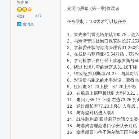
管理员
光明与黑暗-(第一章)偷渡者
sc
积分
327
任务限制：100级才可以接任务
发消息
1、首先来到雷克塔尔镇100.79，进
2、与港湾管理处港口保安队长27.2
3、拿着委任状与港湾管理官31.25
4、在栈桥与菲莉亚45.54对话，获得
5、拿到检票证自行登上狄穆罗斯号50.
6、绕过七拐八弯的迷宫从31.18下楼
7、继续绕,找到斯坦74.27，与其对话
uz!
8、对话后与跑来的水手对话，获得
9、往回走 31.23上楼、67.20上甲板
10、在船最上层甲板找到大副43.2
11、走回到65.17 下楼,右边73.26
12、通过船长室77.23上楼进入客房
13、与海盗对话进入战斗
14、战斗胜利后 跟菲莉亚对话交出
15、与港湾管理处港口保安队长对话
16、拿着船票与往圣迦尔德王国的N
Bo