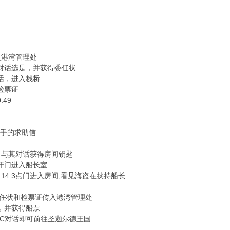
入港湾管理处
5对话选是，并获得委任状
对话，进入栈桥
检票证
49
水手的求助信
1，与其对话获得房间钥匙
 打开门进入船长室
，14.3点门进入房间,看见海盗在挟持船长
委任状和检票证传入港湾管理处
，并获得船票
PC对话即可前往圣迦尔德王国