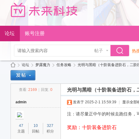
论坛
账号注册
帖子
热搜
论坛
梦露魔力
任务攻略
光明与黑暗（十阶装备进阶石，二阶段技
光明与黑暗（十阶装备进阶石，
查看:
2169
|
回复:
0
Di
»
›
›
›
admin
发表于 2025-2-1 15:59:39
|
显示全部
注：请尽量正中午的时候去跑任务，
47
10
327
奖励：十阶装备进阶石
主题
回帖
积分