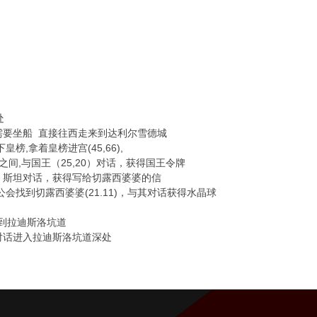
处
不需要坐船 直接往西走来到达利尔雪德城
榜,拿着皇榜进宫(45,66),
楼谒见之间,与国王（25,20）对话，获得国王令牌
0）斯坦对话，获得写给切露西婆婆的信
公会找到切露西婆婆(21.11)，与其对话获得水晶球
找到拉迪斯洛坑道
)对话进入拉迪斯洛坑道深处