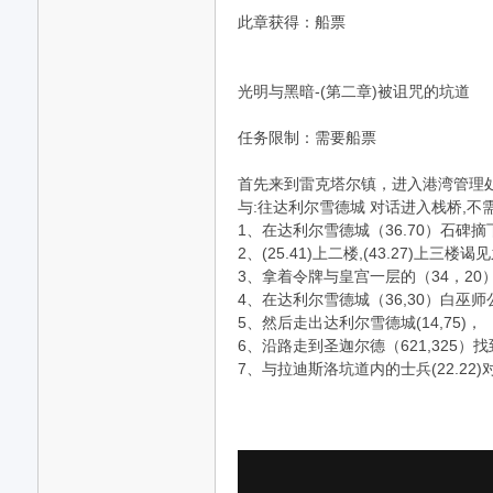
此章获得：船票
光明与黑暗-(第二章)被诅咒的坑道
任务限制：需要船票
首先来到雷克塔尔镇，进入港湾管理
与:往达利尔雪德城 对话进入栈桥,
ar
1、在达利尔雪德城（36.70）石碑摘下皇
2、(25.41)上二楼,(43.27)上三
3、拿着令牌与皇宫一层的（34，2
4、在达利尔雪德城（36,30）白巫师
5、然后走出达利尔雪德城(14,75)，
6、沿路走到圣迦尔德（621,325）
7、与拉迪斯洛坑道内的士兵(22.22
d