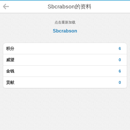
Sbcrabson的资料
点击重新加载
Sbcrabson
积分
6
威望
0
金钱
6
贡献
0